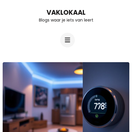
Ga
VAKLOKAAL
naar
Blogs waar je iets van leert
inhoud
(Druk
enter)