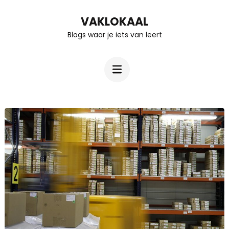
Ga
VAKLOKAAL
naar
Blogs waar je iets van leert
inhoud
(Druk
enter)