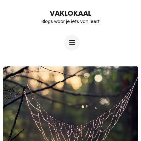
Ga
VAKLOKAAL
naar
Blogs waar je iets van leert
inhoud
(Druk
enter)